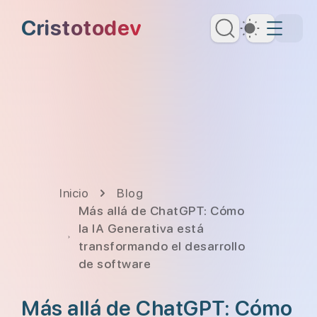
Saltar al contenido principal
Cristotodev
Dark Th
Saltar al menú de navegación
Saltar al encabezado
Inicio
Blog
Más allá de ChatGPT: Cómo
la IA Generativa está
transformando el desarrollo
de software
Más allá de ChatGPT: Cómo