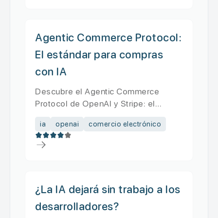
Agentic Commerce Protocol:
El estándar para compras
con IA
Descubre el Agentic Commerce
Protocol de OpenAI y Stripe: el
estándar abierto que permite comprar
ia
openai
comercio electrónico
di...
¿La IA dejará sin trabajo a los
desarrolladores?