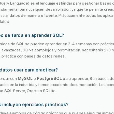
uery Language) es el lenguaje estándar para gestionar bases 
undamental para cualquier desarrollador, ya que te permite crear,
nistrar datos de manera eficiente. Prácticamente todas las apli
datos.
o se tarda en aprender SQL?
sicos de SQL se pueden aprender en 2-4 semanas con práctica
 avanzadas, JOINs complejos y optimización, necesitarás 2-3 
a práctica con bases de datos reales.
datos usar para practicar?
enzar con
MySQL
o
PostgreSQL
para aprender. Son bases de 
zadas en la industria y tienen excelente documentación. Los con
o SQL Server, Oracle o SQLite.
s incluyen ejercicios prácticos?
 incluye ejemplos de código prácticos que puedes ejecutar inme