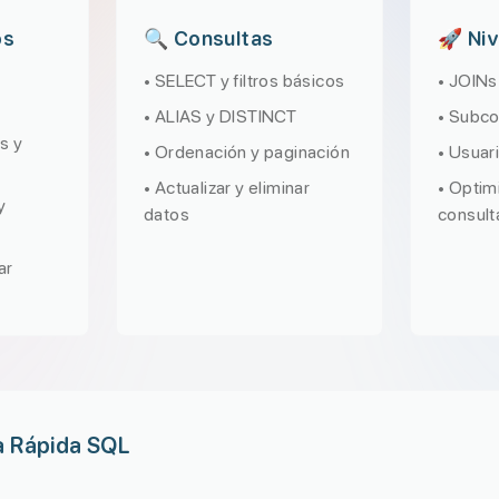
os
🔍 Consultas
🚀 Ni
• SELECT y filtros básicos
• JOINs
• ALIAS y DISTINCT
• Subco
s y
• Ordenación y paginación
• Usuar
• Actualizar y eliminar
• Optim
y
datos
consult
ar
a Rápida SQL