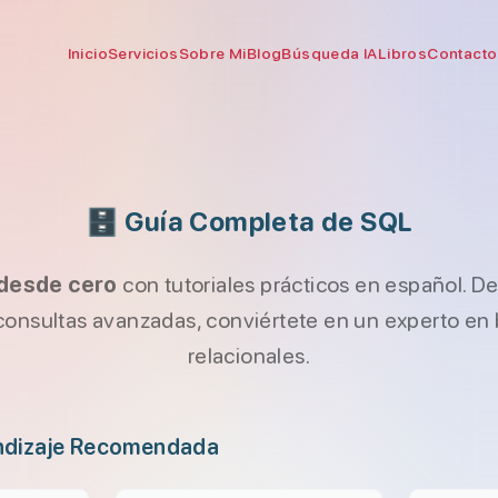
Inicio
Servicios
Sobre Mi
Blog
Búsqueda IA
Libros
Contacto
🗄️ Guía Completa de SQL
desde cero
con tutoriales prácticos en español. 
consultas avanzadas, conviértete en un experto en
relacionales.
ndizaje Recomendada