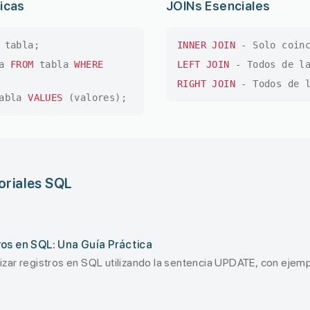
icas
JOINs Esenciales
tabla;
INNER JOIN
- Solo coinc
na
FROM
tabla
WHERE
LEFT JOIN
- Todos de la
RIGHT JOIN
- Todos de l
abla
VALUES
(valores);
oriales SQL
os en SQL: Una Guía Práctica
zar registros en SQL utilizando la sentencia UPDATE, con ejemp