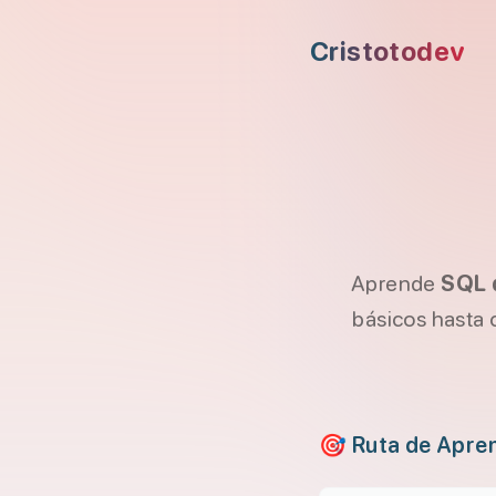
Saltar al contenido principal
Cristotodev
Saltar al menú de navegación
Saltar al encabezado
Aprende
SQL 
básicos hasta 
🎯 Ruta de Apre