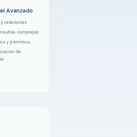
vel Avanzado
 y relaciones
nsultas complejas
ios y permisos
ización de
as