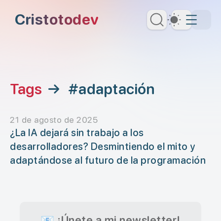
Saltar al contenido principal
Cristotodev
Dark Th
Saltar al menú de navegación
Saltar al encabezado
Tags
→
#adaptación
21 de agosto de 2025
¿La IA dejará sin trabajo a los
desarrolladores? Desmintiendo el mito y
adaptándose al futuro de la programación
📧 ¡Únete a mi newsletter!