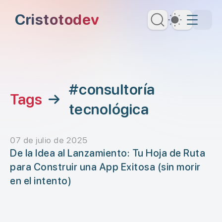
Saltar al contenido principal
Cristotodev
Dark Th
Saltar al menú de navegación
Saltar al encabezado
#consultoría
Tags
→
tecnológica
07 de julio de 2025
De la Idea al Lanzamiento: Tu Hoja de Ruta
para Construir una App Exitosa (sin morir
en el intento)