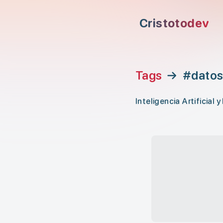
Saltar al contenido principal
Cristotodev
Saltar al menú de navegación
Saltar al encabezado
Tags
→
#dato
Inteligencia Artificial
Gran Escala