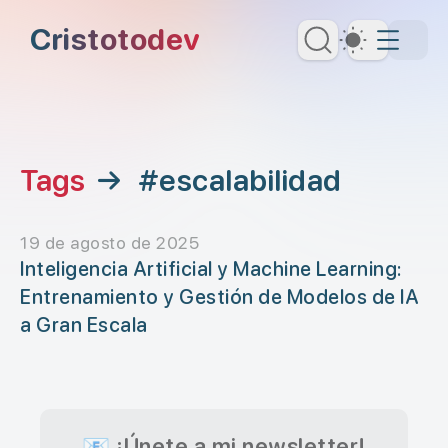
Saltar al contenido principal
Cristotodev
Dark Th
Saltar al menú de navegación
Saltar al encabezado
Tags
→
#escalabilidad
19 de agosto de 2025
Inteligencia Artificial y Machine Learning:
Entrenamiento y Gestión de Modelos de IA
a Gran Escala
📧 ¡Únete a mi newsletter!