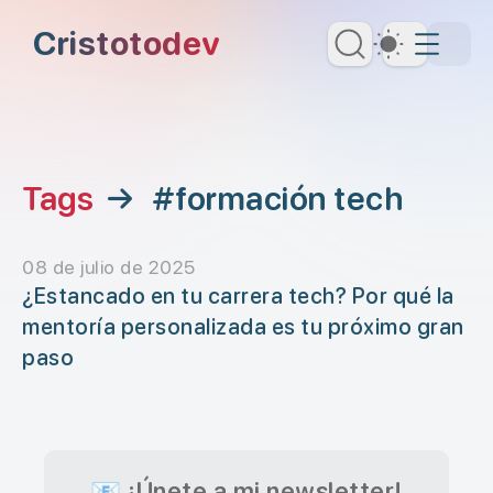
Saltar al contenido principal
Cristotodev
Dark Th
Saltar al menú de navegación
Saltar al encabezado
Tags
→
#formación tech
08 de julio de 2025
¿Estancado en tu carrera tech? Por qué la
mentoría personalizada es tu próximo gran
paso
📧 ¡Únete a mi newsletter!