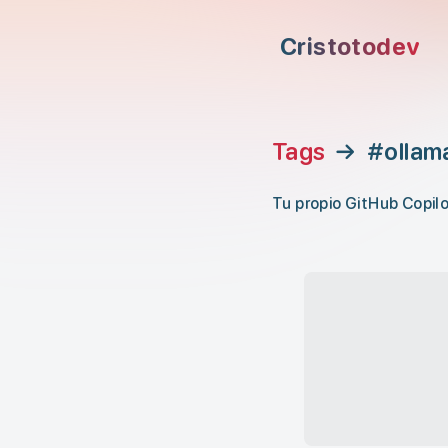
Saltar al contenido principal
Cristotodev
Saltar al menú de navegación
Saltar al encabezado
Tags
→
#ollam
Tu propio GitHub Copil