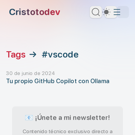
Saltar al contenido principal
Cristotodev
Dark Th
Saltar al menú de navegación
Saltar al encabezado
Tags
→
#vscode
30 de junio de 2024
Tu propio GitHub Copilot con Ollama
📧 ¡Únete a mi newsletter!
Contenido técnico exclusivo directo a