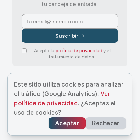
tu bandeja de entrada.
Suscribir
Acepto la
política de privacidad
y el
tratamiento de datos.
Este sitio utiliza cookies para analizar
el tráfico (Google Analytics).
Ver
política de privacidad
. ¿Aceptas el
© Cristo Manuel Estévez Hernández
uso de cookies?
2025.
Inicio
Servicios
Sobre Mi
Blog
Aceptar
Rechazar
Búsqueda IA
Libros
Contacto