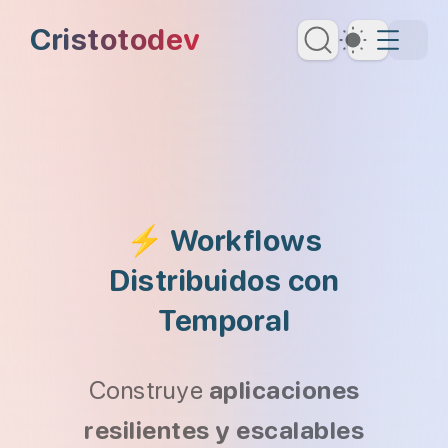
Saltar al contenido principal
Cristotodev
Dark Th
Saltar al menú de navegación
Saltar al encabezado
⚡ Workflows
Distribuidos con
Temporal
Construye
aplicaciones
resilientes y escalables