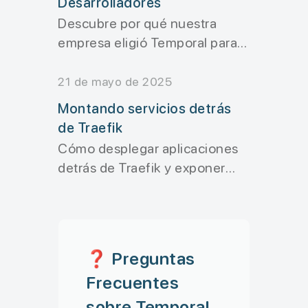
Desarrolladores
entorno moderno.
}
Descubre por qué nuestra
}
);

empresa eligió Temporal para
gestionar flujos de trabajo
críticos. Aprende sobre sus
21 de mayo de 2025
// 4. Crear envío (o
ventajas, cómo simplifica la
Montando servicios detrás
await
createShipment
programación y los beneficios
de Traefik
startToCloseTimeou
para desarrolladores en la
Cómo desplegar aplicaciones
creación de aplicaciones
}
);

detrás de Traefik y exponer
fiables y escalables.
múltiples servicios con rutas
personalizadas.
// 5. Enviar confirm
await
sendConfirmati
❓ Preguntas
orderData
.
customer
Frecuentes
payment
.
orderId
sobre Temporal
      );
