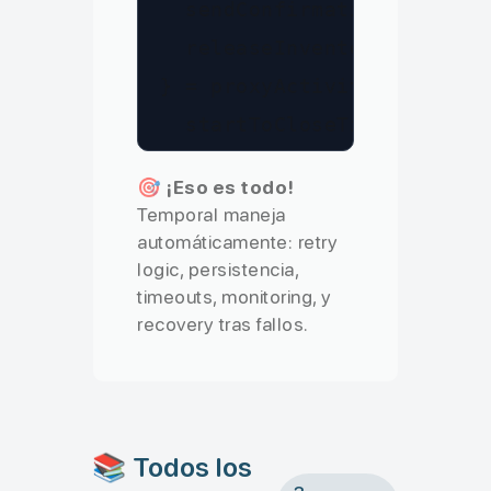
sendConfirmationEmail
,

releaseInventory
}
 = 
proxyActivities
<
typeof
startToCloseTimeout
: 
'10
retry
: 
{
🎯
¡Eso es todo!
maximumAttempts
: 
3
,

Temporal maneja
backoffCoefficient
: 
2
automáticamente: retry
logic, persistencia,
}
timeouts, monitoring, y
}
);

recovery tras fallos.
// Workflow de procesamien
export
const
orderProcessi
📚 Todos los
async
function
orderProc