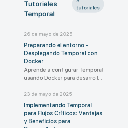
3
Tutoriales
// 1. Validar pedido
tutoriales
Temporal
await
validateOrder
(
or
26 de mayo de 2025
// 2. Reservar inventa
Preparando el entorno -
const
reservation
 = 
aw
Desplegando Temporal con
Docker
try
{
Aprende a configurar Temporal
// 3. Procesar pago 
usando Docker para desarrollar
const
payment
 = 
awai
flujos de trabajo distribuidos,
desde la instalación hasta la
23 de mayo de 2025
startToCloseTimeou
gestión de servicios.
Implementando Temporal
retry
: 
{
Documentaremos paso a paso
para Flujos Críticos: Ventajas
maximumAttempts
:
cómo desplegar Temporal y
y Beneficios para
backoffCoefficie
sus dependencias en un