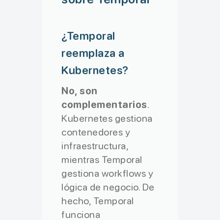
return
{
¿Temporal
status
: 
'completed
reemplaza a
orderId
: 
payment
.
o
Kubernetes?
totalAmount
: 
payme
No, son
}
;

complementarios
.
Kubernetes gestiona
contenedores y
}
catch
 (
error
: 
any
) 
{
infraestructura,
// Auto-rollback en 
mientras Temporal
await
releaseInvento
gestiona workflows y
lógica de negocio. De
hecho, Temporal
throw
new
Error
(
'Ord
funciona