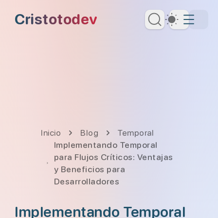
Saltar al contenido principal
Cristotodev
Dark Th
Saltar al menú de navegación
Saltar al encabezado
Inicio
Blog
Temporal
Implementando Temporal
para Flujos Críticos: Ventajas
y Beneficios para
Desarrolladores
Implementando Temporal